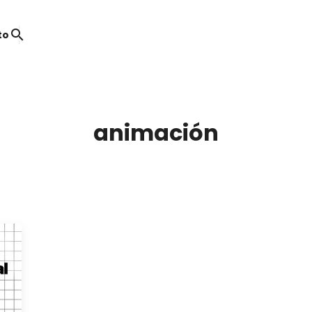
search
to
animación