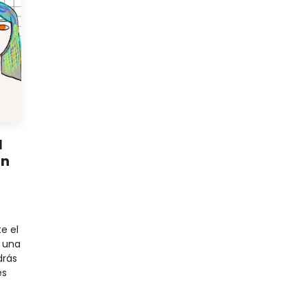
N
in
e el
e una
drás
es