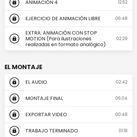
ANIMACIÓN 4
12:52
lock
EJERCICIO DE ANIMACIÓN LIBRE
06:48
lock
EXTRA: ANIMACIÓN CON STOP
MOTION (Para ilustraciones
02:29
lock
realizadas en formato analógico)
EL MONTAJE
EL AUDIO
02:42
lock
MONTAJE FINAL
06:04
lock
EXPORTAR VIDEO
00:48
lock
TRABAJO TERMINADO
01:18
lock