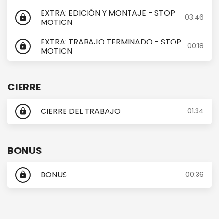
EXTRA: EDICIÓN Y MONTAJE - STOP
03:46
lock
MOTION
EXTRA: TRABAJO TERMINADO - STOP
00:18
lock
MOTION
CIERRE
CIERRE DEL TRABAJO
01:34
lock
BONUS
BONUS
00:36
lock