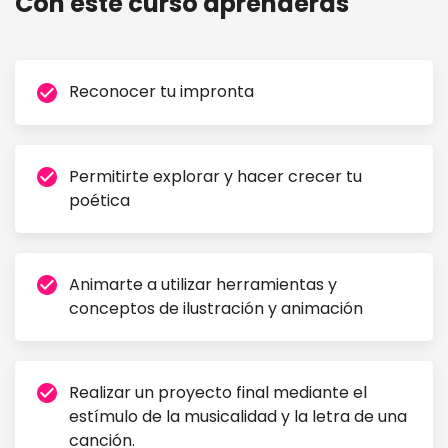
Con este curso aprenderás
Reconocer tu impronta
check_circle
Permitirte explorar y hacer crecer tu
check_circle
poética
Animarte a utilizar herramientas y
check_circle
conceptos de ilustración y animación
Realizar un proyecto final mediante el
check_circle
estímulo de la musicalidad y la letra de una
canción.