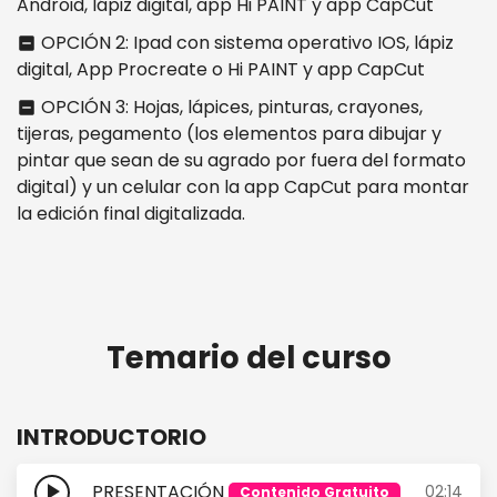
Android, lápiz digital, app Hi PAINT y app CapCut
OPCIÓN 2: Ipad con sistema operativo IOS, lápiz
indeterminate_check_box
digital, App Procreate o Hi PAINT y app CapCut
OPCIÓN 3: Hojas, lápices, pinturas, crayones,
indeterminate_check_box
tijeras, pegamento (los elementos para dibujar y
pintar que sean de su agrado por fuera del formato
digital) y un celular con la app CapCut para montar
la edición final digitalizada.
Temario del curso
INTRODUCTORIO
play_arrow
PRESENTACIÓN
02:14
Contenido Gratuito