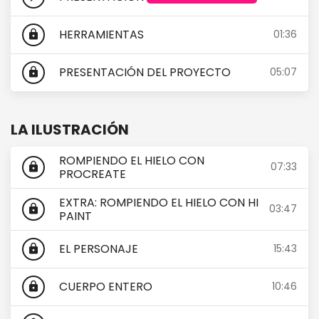
HERRAMIENTAS
01:36
lock
PRESENTACIÓN DEL PROYECTO
05:07
lock
LA ILUSTRACIÓN
ROMPIENDO EL HIELO CON
07:33
lock
PROCREATE
EXTRA: ROMPIENDO EL HIELO CON HI
03:47
lock
PAINT
EL PERSONAJE
15:43
lock
CUERPO ENTERO
10:46
lock